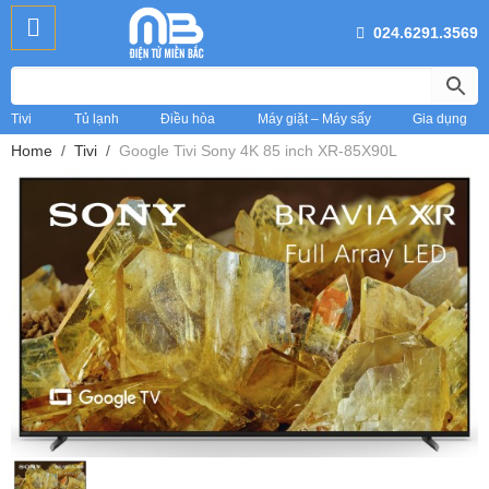
024.6291.3569
Tivi
Tủ lạnh
Điều hòa
Máy giặt – Máy sấy
Gia dụng
Home
Tivi
Google Tivi Sony 4K 85 inch XR-85X90L