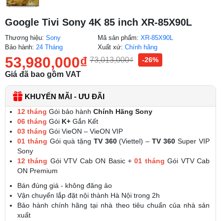
Google Tivi Sony 4K 85 inch XR-85X90L
Thương hiệu:
Sony
Mã sản phẩm:
XR-85X90L
Bảo hành:
24 Tháng
Xuất xứ:
Chính hãng
53,980,000
₫
73,013,000
₫
-26%
Giá đã bao gồm VAT
KHUYẾN MÃI - ƯU ĐÃI
12 tháng
Gói bảo hành
Chính Hãng Sony
06 tháng
Gói
K+
Gắn Kết
03 tháng
Gói VieON – VieON VIP
01 tháng
Gói quà tặng
TV 360
(Viettel) –
TV 360
Super VIP
Sony
12 tháng
Gói VTV Cab ON Basic +
01 tháng
Gói VTV Cab
ON Premium
Bán đúng giá - không đăng ảo
Vận chuyển lắp đặt nội thành Hà Nội trong 2h
Bảo hành chính hãng tại nhà theo tiêu chuẩn của nhà sản
xuất