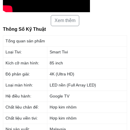
Xem thêm
Tổng quan thiết kế
Thông Số Kỹ Thuật
– Sony XR-85X90L
thiết kế One Slate
tinh tế, lịch lãm, màn hình phẳng,
rộng cùng với đường viền thanh mảnh phủ sắc đen cho bạn chìm đắm
Tổng quan sản phẩm
trong bộ phim đang được trình chiếu trên màn hình.
Loại Tivi:
Smart Tivi
– Màn hình lớn 85 inch
cùng viền tivi được làm tinh gọn, mang đến tầm
nhìn lôi cuốn, thu hút hơn, tăng sự tập trung, tránh bị làm sao nhãng khi
Kích cỡ màn hình:
85 inch
thưởng thức giải trí trên tivi.
Độ phân giải:
4K (Ultra HD)
Loại màn hình:
LED nền (Full Array LED)
Hệ điều hành:
Google TV
Chất liệu chân đế:
Hợp kim nhôm
Chất liệu viền tivi:
Hợp kim nhôm
Nơi sản xuất:
Malaysia