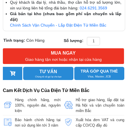
Quý khách là đại lý, nhà thầu, thợ cần hỗ trợ số lượng lớn,
xin vui lòng liên hệ tổng đài bán hàng:
024.6291.3569
Giá bán tại kho (chưa bao gồm phí vận chuyển và lắp
đặt)
Chính Sách Vận Chuyển - Lắp Đặt Điện Tử Miền Bắc
Tình trạng:
Còn Hàng
Số lượng:
MUA NGAY
Giao hàng tận nơi hoặc nhận tại cửa hàng
TRẢ GÓP QUA THẺ
TƯ VẤN
Visa, Master, JCB
Chúng tôi sẽ gọi lại cho bạn
Cam Kết Dịch Vụ Của Điện Tử Miền Bắc
Hàng chính hãng, mới
Hỗ trợ giao hàng, lắp đặt tại
100%, nguyên đai, nguyên
Hà Nội và vận chuyển toàn
kiện
miền Bắc
Bảo hành chính hãng tại
Xuất hóa đơn VAT và cung
nơi sử dụng lên tới 3 năm
cấp CO/CQ đầy đủ