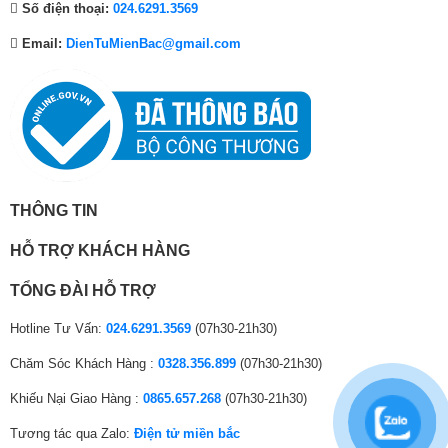
FPT Play
Số điện thoại:
024.6291.3569
0
0
0
0
0
0
VieON
0
₫
0
₫
0
₫
Email:
DienTuMienBac@gmail.com
₫
.
₫
.
₫
.
Micro tích hợp trên TV điều khiển giọng
Tiện ích thông minh
.
.
.
nói rảnh tay
khác:
Bravia CAM (mua thêm camera)
Công nghệ âm thanh
Tổng công suất loa:
30W
THÔNG TIN
Số lượng loa:
4 loa
*Hình ảnh chỉ mang tính chất minh họa
HỖ TRỢ KHÁCH HÀNG
Dolby Atmos
DTS Digital Surround
Âm thanh vòm:
TỔNG ĐÀI HỖ TRỢ
–
Công nghệ XR Triluminos Pro
với bảng màu rộng, mang đến hàng tỷ
Nâng cấp âm thanh vòm 3D
màu sắc sinh động, nâng cao độ bão hòa cho màu sắc hiển thị chân thật,
Âm thanh vòm S-Force Front Surround
Hotline Tư Vấn:
024.6291.3569
(07h30-21h30)
chính xác, kể cả trong những phân cảnh tối.
Kết nối với loa tivi:
Có
Chăm Sóc Khách Hàng :
0328.356.899
(07h30-21h30)
360 Spatial Sound Personalizer
Khiếu Nại Giao Hàng :
0865.657.268
(07h30-21h30)
Trở thành loa trung tâm Acoustic Center
Tương tác qua Zalo:
Điện tử miền bắc
Sync