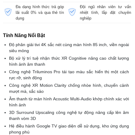
Đa dạng hình thức trả góp
Đội ngũ nhân viên tư vấn
lãi suất 0% và qua thẻ tín
nhiệt tình, lắp đặt chuyên
dụng
nghiệp
Tính Năng Nổi Bật
Độ phân giải tivi 4K sắc nét cùng màn hình 85 inch, viền ngoài
siêu mỏng
Bộ xử lý trí tuệ nhận thức XR Cognitive nâng cao chất lượng
hình ảnh âm thanh
Công nghệ Triluminos Pro tái tạo màu sắc hiển thị một cách
rực rỡ, sinh động
Công nghệ XR Motion Clarity chống nhòe hình, chuyển cảnh
mượt mà, sắc sảo
Âm thanh từ màn hình Acoustic Multi-Audio khớp chính xác với
hình ảnh
3D Surround Upscaling công nghệ tự động nâng cấp lên âm
thanh vòm 3D
Hệ điều hành Google TV giao diện dễ sử dụng, kho ứng dụng
phong phú