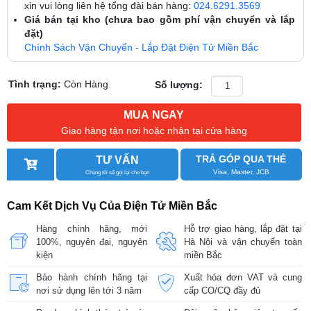
xin vui lòng liên hệ tổng đài bán hàng:
024.6291.3569
Giá bán tại kho (chưa bao gồm phí vận chuyển và lắp
đặt)
Chính Sách Vận Chuyển - Lắp Đặt Điện Tử Miền Bắc
Tình trạng:
Còn Hàng
Số lượng:
MUA NGAY
Giao hàng tận nơi hoặc nhận tại cửa hàng
TRẢ GÓP QUA THẺ
TƯ VẤN
Visa, Master, JCB
Chúng tôi sẽ gọi lại cho bạn
Cam Kết Dịch Vụ Của Điện Tử Miền Bắc
Hàng chính hãng, mới
Hỗ trợ giao hàng, lắp đặt tại
100%, nguyên đai, nguyên
Hà Nội và vận chuyển toàn
kiện
miền Bắc
Bảo hành chính hãng tại
Xuất hóa đơn VAT và cung
nơi sử dụng lên tới 3 năm
cấp CO/CQ đầy đủ