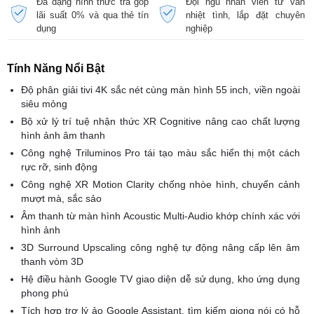
Đa dạng hình thức trả góp
Đội ngũ nhân viên tư vấn
lãi suất 0% và qua thẻ tín
nhiệt tình, lắp đặt chuyên
dụng
nghiệp
Tính Năng Nổi Bật
Độ phân giải tivi 4K sắc nét cùng màn hình 55 inch, viền ngoài
siêu mỏng
Bộ xử lý trí tuệ nhận thức XR Cognitive nâng cao chất lượng
hình ảnh âm thanh
Công nghệ Triluminos Pro tái tạo màu sắc hiển thị một cách
rực rỡ, sinh động
Công nghệ XR Motion Clarity chống nhòe hình, chuyển cảnh
mượt mà, sắc sảo
Âm thanh từ màn hình Acoustic Multi-Audio khớp chính xác với
hình ảnh
3D Surround Upscaling công nghệ tự động nâng cấp lên âm
thanh vòm 3D
Hệ điều hành Google TV giao diện dễ sử dụng, kho ứng dụng
phong phú
Tích hợp trợ lý ảo Google Assistant, tìm kiếm giọng nói có hỗ