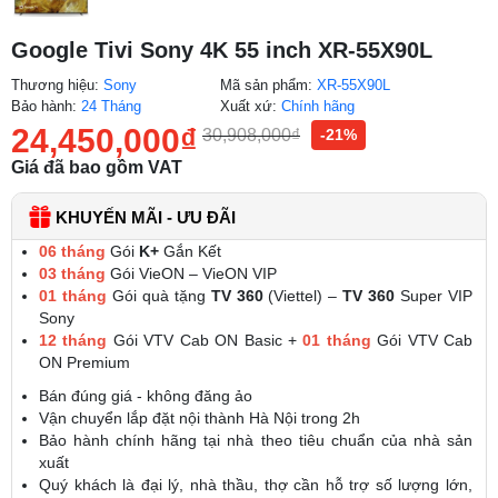
Google Tivi Sony 4K 55 inch XR-55X90L
Thương hiệu:
Sony
Mã sản phẩm:
XR-55X90L
Bảo hành:
24 Tháng
Xuất xứ:
Chính hãng
24,450,000
₫
30,908,000
₫
-21%
Giá đã bao gồm VAT
KHUYẾN MÃI - ƯU ĐÃI
06 tháng
Gói
K+
Gắn Kết
03 tháng
Gói VieON – VieON VIP
01 tháng
Gói quà tặng
TV 360
(Viettel) –
TV 360
Super VIP
Sony
12 tháng
Gói VTV Cab ON Basic +
01 tháng
Gói VTV Cab
ON Premium
Bán đúng giá - không đăng ảo
Vận chuyển lắp đặt nội thành Hà Nội trong 2h
Bảo hành chính hãng tại nhà theo tiêu chuẩn của nhà sản
xuất
Quý khách là đại lý, nhà thầu, thợ cần hỗ trợ số lượng lớn,