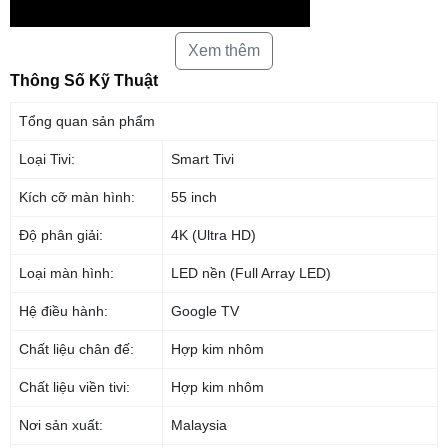
Xem thêm
Thông Số Kỹ Thuật
Tổng quan thiết kế
Tổng quan sản phẩm
– Tivi Sony sở hữu kích thước 55 inch phù hợp để lắp đặt cho các
không gian có diện tích vừa và lớn như phòng khách, phòng ngủ,… tạo
Loại Tivi:
Smart Tivi
điểm nhấn thêm phần sang trọng.
Kích cỡ màn hình:
55 inch
– Sony XR-55X90L thiết kế
One Slate
tối giản, các cạnh viền của tivi
được làm siêu mỏng mang đến trải nghiệm hình ảnh tràn viền, giúp bạn
Độ phân giải:
4K (Ultra HD)
tập trung trọn vẹn vào nội dung hiển thị.
Loại màn hình:
LED nền (Full Array LED)
Hệ điều hành:
Google TV
Chất liệu chân đế:
Hợp kim nhôm
Chất liệu viền tivi:
Hợp kim nhôm
Nơi sản xuất:
Malaysia