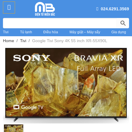
024.6291.3569
Tivi
Tủ lạnh
Điều hòa
Máy giặt – Máy sấy
Gia dụng
Home
Tivi
Google Tivi Sony 4K 55 inch XR-55X90L