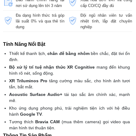
nơi sử dụng lên tới 3 năm
cấp CO/CQ đầy đủ
Đa dạng hình thức trả góp
Đội ngũ nhân viên tư vấn
lãi suất 0% và qua thẻ tín
nhiệt tình, lắp đặt chuyên
dụng
nghiệp
Tính Năng Nổi Bật
Thiết kế thanh lịch,
chân đế bằng nhôm
bền chắc, đặt tivi ổn
định.
Bộ xử lý trí tuệ nhận thức XR Cognitive
mang đến khung
hình rõ nét, sống động.
XR Triluminos Pro
tăng cường màu sắc, cho hình ảnh tươi
tắn, bắt mắt.
Acoustic Surface Audio+
tái tạo sắc âm chính xác, mạnh
mẽ.
Kho ứng dụng phong phú, trải nghiệm tiện ích với hệ điều
hành
Google TV
.
Tương thích
Bravia CAM
(mua thêm camera) gọi video qua
màn hình tivi thuận tiện.
Thông Tin Sản Phẩm