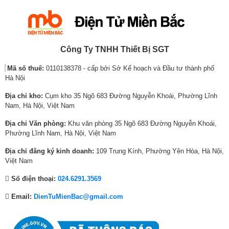
r
r
r
r
r
r
các thiết bị trong
Không có
i
i
i
i
i
i
nhà:
c
c
c
c
c
c
YouTube
e
e
e
e
e
e
Netflix
w
i
w
i
w
i
Công Ty TNHH Thiết Bị SGT
Galaxy Play (Fim+)
a
s
a
s
a
s
Ứng dụng phổ biến:
Clip TV
Mã số thuế:
0110138378 - cấp bởi Sở Kế hoạch và Đầu tư thành phố
s
:
s
:
s
:
*Hình ảnh chỉ mang tính chất minh họa cho sản phẩm
FPT Play
Hà Nội
:
6
:
1
:
3
VTVcab ON
1
,
1
2
3
3
– Công nghệ
XR Triluminos Pro
sử dụng
3 loại đèn LED đỏ, xanh lá,
Địa chỉ kho:
Cụm kho 35 Ngõ 683 Đường Nguyễn Khoái, Phường Lĩnh
VieON
xanh dương cùng dải màu rộng, tái tạo hình ảnh giàu sắc thái, màu sắc
0
6
6
,
5
,
Nam, Hà Nội, Việt Nam
phong phú, chân thật kể cả trong khung cảnh tối.
,
4
,
8
,
5
Tiện ích thông minh
Bravia CAM (mua thêm camera)
Địa chỉ Văn phòng:
Khu văn phòng 35 Ngõ 683 Đường Nguyễn Khoái,
8
0
2
4
9
9
khác:
Phường Lĩnh Nam, Hà Nội, Việt Nam
6
,
1
0
2
0
Công nghệ âm thanh
7
0
1
,
1
,
Địa chỉ đăng ký kinh doanh:
109 Trung Kính, Phường Yên Hòa, Hà Nội,
,
0
,
0
,
0
Việt Nam
Tổng công suất loa:
25W
0
0
0
0
0
0
Số điện thoại:
024.6291.3569
0
₫
0
0
0
0
Số lượng loa:
3 loa
0
.
0
₫
0
₫
Email:
DienTuMienBac@gmail.com
₫
₫
.
₫
.
Âm thanh vòm:
Dolby Atmos
Nâng cấp âm thanh vòm 3D
.
.
.
Kết nối với loa tivi:
Có