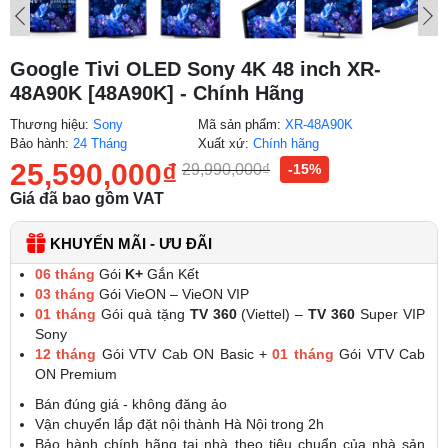
Google Tivi OLED Sony 4K 48 inch XR-
48A90K [48A90K] - Chính Hãng
Thương hiệu:
Sony
Mã sản phẩm:
XR-48A90K
Bảo hành:
24 Tháng
Xuất xứ:
Chính hãng
25,590,000
₫
29,990,000
₫
-15%
Giá đã bao gồm VAT
KHUYẾN MÃI - ƯU ĐÃI
06 tháng
Gói
K+
Gắn Kết
03 tháng
Gói VieON – VieON VIP
01 tháng
Gói quà tặng
TV 360
(Viettel) –
TV 360
Super VIP
Sony
12 tháng
Gói VTV Cab ON Basic +
01 tháng
Gói VTV Cab
ON Premium
Bán đúng giá - không đăng ảo
Vận chuyển lắp đặt nội thành Hà Nội trong 2h
Bảo hành chính hãng tại nhà theo tiêu chuẩn của nhà sản