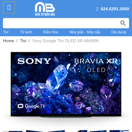
024.6291.3569
Tivi
Tủ lạnh
Điều hòa
Máy giặt – Máy sấy
Gia dụng
Home
Tivi
Sony Google Tivi OLED XR-48A90K