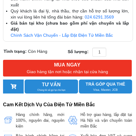
xuất
Quý khách là đại lý, nhà thầu, thợ cần hỗ trợ số lượng lớn,
xin vui lòng liên hệ tổng đài bán hàng:
024.6291.3569
Giá bán tại kho (chưa bao gồm phí vận chuyển và lắp
đặt)
Chính Sách Vận Chuyển - Lắp Đặt Điện Tử Miền Bắc
Tình trạng:
Còn Hàng
Số lượng:
MUA NGAY
Giao hàng tận nơi hoặc nhận tại cửa hàng
TRẢ GÓP QUA THẺ
TƯ VẤN
Visa, Master, JCB
Chúng tôi sẽ gọi lại cho bạn
Cam Kết Dịch Vụ Của Điện Tử Miền Bắc
Hàng chính hãng, mới
Hỗ trợ giao hàng, lắp đặt tại
100%, nguyên đai, nguyên
Hà Nội và vận chuyển toàn
kiện
miền Bắc
Bảo hành chính hãng tại
Xuất hóa đơn VAT và cung