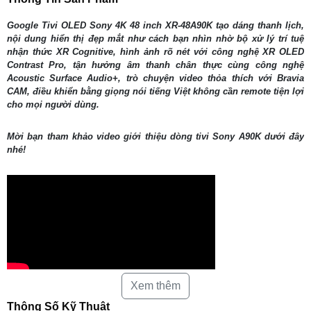
Google Tivi OLED Sony 4K 48 inch XR-48A90K tạo dáng thanh lịch,
nội dung hiển thị đẹp mắt như cách bạn nhìn nhờ bộ xử lý trí tuệ
nhận thức XR Cognitive, hình ảnh rõ nét với công nghệ XR OLED
Contrast Pro, tận hưởng âm thanh chân thực cùng công nghệ
Acoustic Surface Audio+, trò chuyện video thỏa thích với Bravia
CAM, điều khiển bằng giọng nói tiếng Việt không cần remote tiện lợi
cho mọi người dùng.
Mời bạn tham khảo video giới thiệu dòng tivi Sony A90K dưới đây
nhé!
Xem thêm
Tổng quan thiết kế
Thông Số Kỹ Thuật