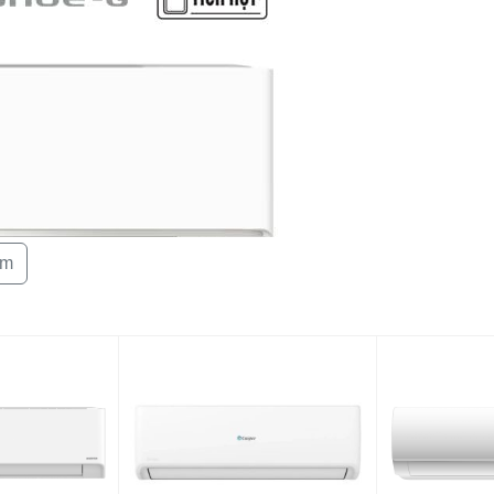
êm
 phòng có diện tích dưới 15m2 như phòng ngủ, phòng
ng chất liệu cao cấp, dễ dàng vệ sinh và bảo quản.