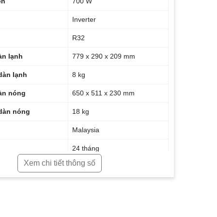
ện
700 W
Inverter
R32
àn lạnh
779 x 290 x 209 mm
dàn lạnh
8 kg
àn nóng
650 x 511 x 230 mm
dàn nóng
18 kg
Malaysia
24 tháng
Xem chi tiết thông số
đặt
Dưới 15m2