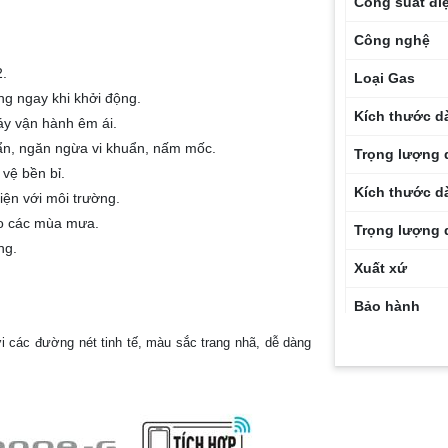
Công suất đi
Công nghệ
.
Loại Gas
g ngay khi khởi động.
Kích thước d
áy vận hành êm ái.
ẩn, ngăn ngừa vi khuẩn, nấm mốc.
Trọng lượng 
vệ bền bỉ.
Kích thước d
iện với môi trường.
ho các mùa mưa.
Trọng lượng 
ng.
Xuất xứ
Bảo hành
 các đường nét tinh tế, màu sắc trang nhã, dễ dàng
Diện tích lắp 