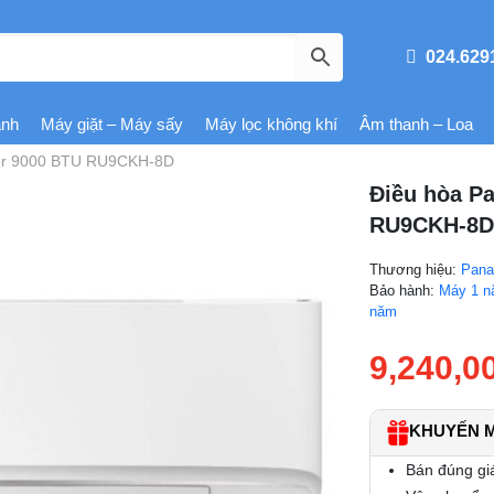
024.629
ạnh
Máy giặt – Máy sấy
Máy lọc không khí
Âm thanh – Loa
rter 9000 BTU RU9CKH-8D
Điều hòa Pa
RU9CKH-8
Thương hiệu:
Pana
Bảo hành:
Máy 1 n
năm
9,240,0
KHUYẾN MÃ
Bán đúng gi