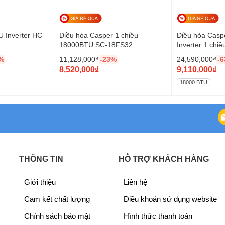
àm lạnh P-Tech giúp làm mát nhanh chóng ngay khi
i, mang đến cảm giác mát lạnh tức thì ngay khi bật
 Inverter HC-
Điều hòa Casper 1 chiều
Điều hòa Casp
18000BTU SC-18FS32
Inverter 1 chi
%
11,128,000
₫
-23%
24,590,000
₫
-
O
O
8,520,000
₫
9,110,000
₫
r
C
r
C
18000 BTU
i
u
i
u
g
r
g
r
i
r
i
r
n
e
n
e
a
n
a
n
l
t
l
t
THÔNG TIN
HỖ TRỢ KHÁCH HÀNG
p
p
p
p
r
r
r
r
Giới thiệu
Liên hệ
phòng, đảm bảo không có cảm giác gió lạnh buốt. Nhờ
i
i
i
i
 dùng cảm thấy khó chịu.
Cam kết chất lượng
Điều khoản sử dụng website
c
c
c
c
e
e
e
e
Chính sách bảo mật
Hình thức thanh toán