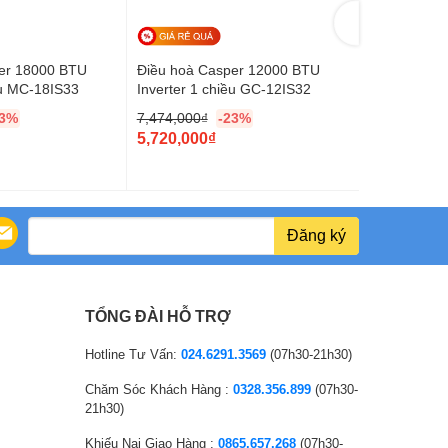
er 18000 BTU
Điều hoà Casper 12000 BTU
Điều hòa C
ều MC-18IS33
Inverter 1 chiều GC-12IS32
chiều LC-2
63%
7,474,000
₫
-23%
15,103,000
O
O
5,720,000
₫
11,460,00
r
C
r
C
24000 BTU
i
u
i
u
g
r
g
r
i
r
i
r
Đăng ký
n
e
n
e
a
n
a
n
l
t
l
t
TỔNG ĐÀI HỖ TRỢ
p
p
p
p
r
r
r
r
Hotline Tư Vấn:
024.6291.3569
(07h30-21h30)
i
i
i
i
Chăm Sóc Khách Hàng :
0328.356.899
(07h30-
c
c
c
c
21h30)
e
e
e
e
Khiếu Nại Giao Hàng :
0865.657.268
(07h30-