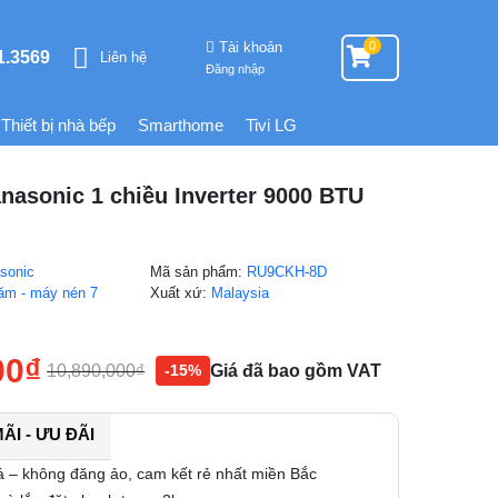
Tài khoản
0
1.3569
Liên hệ
Đăng nhập
Thiết bị nhà bếp
Smarthome
Tivi LG
nasonic 1 chiều Inverter 9000 BTU
D
sonic
Mã sản phẩm:
RU9CKH-8D
ăm - máy nén 7
Xuất xứ:
Malaysia
00
₫
10,890,000
₫
Giá đã bao gồm VAT
-15%
I - ƯU ĐÃI
á – không đăng ảo, cam kết rẻ nhất miền Bắc