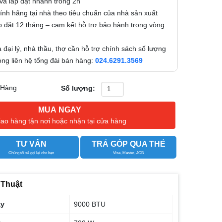
và lắp đặt nhanh trong 2h
nh hãng tại nhà theo tiêu chuẩn của nhà sản xuất
 đặt 12 tháng – cam kết hỗ trợ bảo hành trong vòng
 đại lý, nhà thầu, thợ cần hỗ trợ chính sách số lượng
 lòng liên hệ tổng đài bán hàng:
024.6291.3569
 Hàng
Số lượng:
MUA NGAY
iao hàng tận nơi hoặc nhận tại cửa hàng
TƯ VẤN
TRẢ GÓP QUA THẺ
Chúng tôi sẽ gọi lại cho bạn
Visa, Master, JCB
 Thuật
áy
9000 BTU