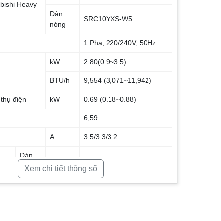
ubishi Heavy
Dàn
SRC10YXS-W5
nóng
1 Pha, 220/240V, 50Hz
kW
2.80(0.9~3.5)
h
BTU/h
9,554 (3,071~11,942)
 thụ điện
kW
0.69 (0.18~0.88)
6,59
A
3.5/3.3/3.2
Dàn
mm
290x870x230
oài
lạnh
Xem chi tiết thông số
Dàn
mm
540×645(+57)x275
nóng
Dàn
kg
10,0