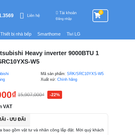
Tài khoản
0
1.3569
Liên hệ
Đăng nhập
Thiết bị nhà bếp
Smarthome
Tivi LG
tsubishi Heavy inverter 9000BTU 1
/SRC10YXS-W5
bishi
Mã sản phẩm:
SRK/SRC10YXS-W5
ãng
Xuất xứ:
Chính hãng
000
₫
15,907,000
₫
-22%
m VAT
I - ƯU ĐÃI
a bao gồm vật tư và nhân công lắp đặt. Mời quý khách