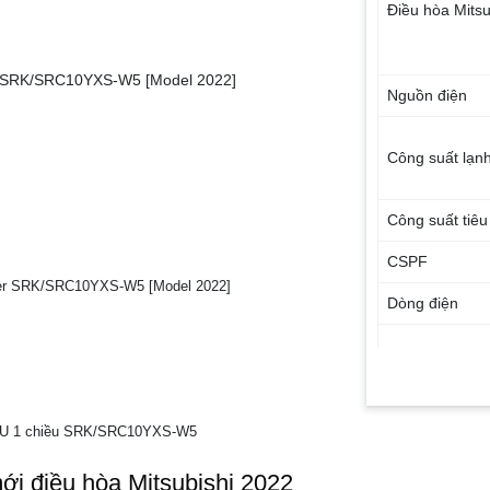
Điều hòa Mits
er SRK/SRC10YXS-W5 [Model 2022]
Nguồn điện
Công suất lạn
Công suất tiêu
CSPF
rter SRK/SRC10YXS-W5 [Model 2022]
Dòng điện
Kích thước ng
(Cao x Rộng x
Sâu)
00BTU 1 chiều SRK/SRC10YXS-W5
 điều hòa Mitsubishi 2022