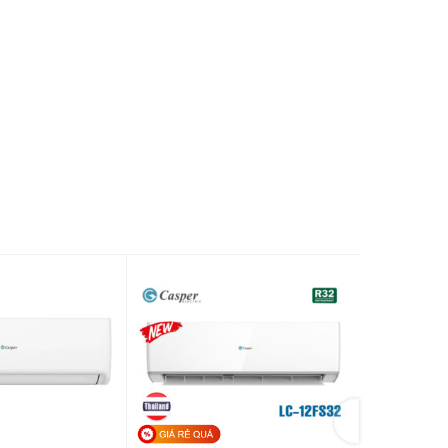
lạnh
nh
Dàn
kg
27,0
nóng
Dàn
3
m
/min
10.7/9.2/7.4
lạnh
Dàn
3
m
/min
20,3
nóng
R32
Đường
mm
φ6.35(1/4″)
lỏng
g
Đường
mm
φ9.52(3/8″)
gas
ối
ược
1.5mm2 x 4 dây
ết
(bao gồm dây nối đất)
h)