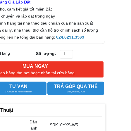
ảng Giá Lắp Đặt
kho, cam kết giá tốt miền Bắc
 chuyển và lắp đặt trong ngày
nh hãng tại nhà theo tiêu chuẩn của nhà sản xuất
 đại lý, nhà thầu, thợ cần hỗ trợ chính sách số lượng
 lòng liên hệ tổng đài bán hàng:
024.6291.3569
 Hàng
Số lượng:
MUA NGAY
iao hàng tận nơi hoặc nhận tại cửa hàng
TƯ VẤN
TRẢ GÓP QUA THẺ
Chúng tôi sẽ gọi lại cho bạn
Visa, Master, JCB
 Thuật
Dàn
SRK10YXS-W5
lạnh