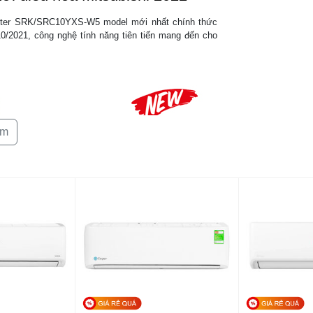
Trọng lượng tị
erter SRK/SRC10YXS-W5 model mới nhất chính thức
10/2021, công nghệ tính năng tiên tiến mang đến cho
Lưu lượng gió
êm
Môi chất lạnh
Kích cỡ đườn
ống
Dây điện kết n
(Nguồn điện đ
cấp vào trạm k
nối tại dàn lạn