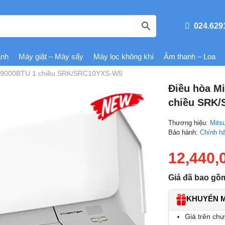
024.629
ạnh
Máy giặt – Máy sấy
Máy lọc không khí
Âm thanh – Loa
ter 9000BTU 1 chiều SRK/SRC10YXS-W5
Điều hòa Mi
chiều SRK
Thương hiệu:
Mitsu
Bảo hành:
Chính h
12,440,
Giá đã bao gồ
KHUYẾN MÃ
Giá trên chư