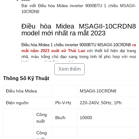
Bài viết Điều hòa Midea inverter 9000BTU 1 chiều MSAGII-
10CRDN8
Điều hòa Midea MSAGII-10CRDN8
model mới nhất ra mắt 2023
Điều hòa Midea 1 chiều inverter 9000BTU MSAGII-10CRDN8
ra
mắt năm 2023 xuất xứ Thái Lan
với thiết kế hiện đại trang
nhã, màu trắng chủ đạo sang trọng tinh tế phù hợp với mọi
không gian nội thất trong nhà.
Xem thêm
Thông Số Kỹ Thuật
Điều hòa Midea
MSAGII-10CRDN8
Điện nguồn
Ph-V-Hz
220-240V, 50Hz, 1Ph
Công
Btu/h
10000
suất
Công