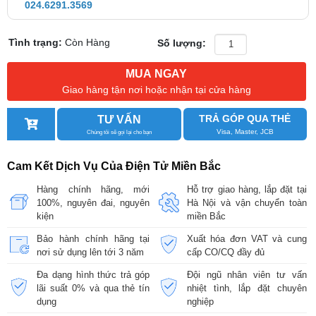
024.6291.3569
Tình trạng:
Còn Hàng
Số lượng:
MUA NGAY
Giao hàng tận nơi hoặc nhận tại cửa hàng
TRẢ GÓP QUA THẺ
TƯ VẤN
Visa, Master, JCB
Chúng tôi sẽ gọi lại cho bạn
Cam Kết Dịch Vụ Của Điện Tử Miền Bắc
Hàng chính hãng, mới
Hỗ trợ giao hàng, lắp đặt tại
100%, nguyên đai, nguyên
Hà Nội và vận chuyển toàn
kiện
miền Bắc
Bảo hành chính hãng tại
Xuất hóa đơn VAT và cung
nơi sử dụng lên tới 3 năm
cấp CO/CQ đầy đủ
Đa dạng hình thức trả góp
Đội ngũ nhân viên tư vấn
lãi suất 0% và qua thẻ tín
nhiệt tình, lắp đặt chuyên
dụng
nghiệp