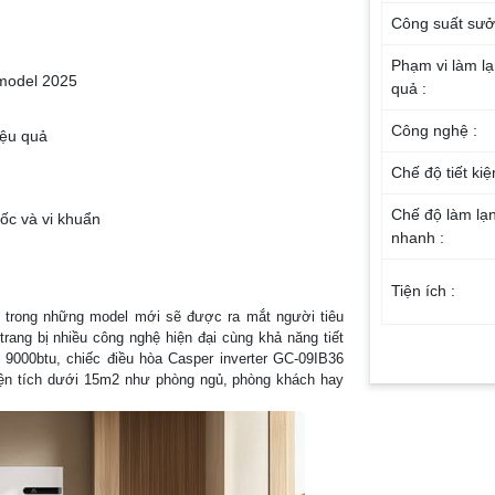
Công suất sưở
Phạm vi làm lạ
 model 2025
quả :
Công nghệ :
iệu quả
Chế độ tiết kiệ
Chế độ làm lạ
ốc và vi khuẩn
nhanh :
Tiện ích :
t trong những model mới sẽ được ra mắt người tiêu
rang bị nhiều công nghệ hiện đại cùng khả năng tiết
Loại Gas sử d
 9000btu, chiếc điều hòa Casper inverter GC-09IB36
iện tích dưới 15m2 như phòng ngủ, phòng khách hay
Nơi sản xuất :
Năm ra mắt :