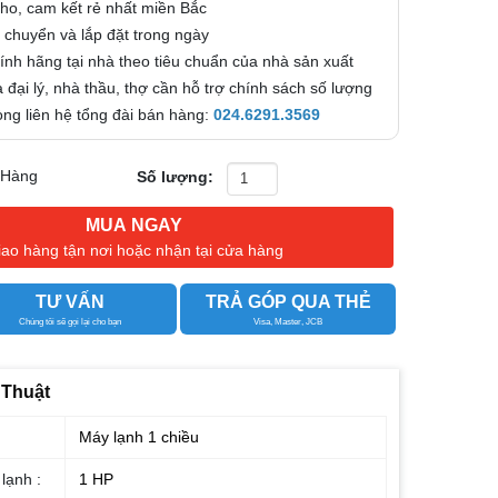
kho, cam kết rẻ nhất miền Bắc
 chuyển và lắp đặt trong ngày
nh hãng tại nhà theo tiêu chuẩn của nhà sản xuất
 đại lý, nhà thầu, thợ cần hỗ trợ chính sách số lượng
 lòng liên hệ tổng đài bán hàng:
024.6291.3569
 Hàng
Số lượng:
MUA NGAY
iao hàng tận nơi hoặc nhận tại cửa hàng
TƯ VẤN
TRẢ GÓP QUA THẺ
Chúng tôi sẽ gọi lại cho bạn
Visa, Master, JCB
 Thuật
Máy lạnh 1 chiều
lạnh :
1 HP