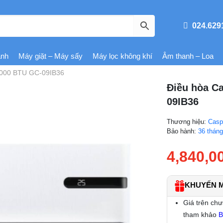
024.629
ạnh
Máy giặt – Máy sấy
Máy lọc không khí
Âm thanh – Loa
 9000 BTU GC-09IB36
Điều hòa Ca
09IB36
Thương hiệu:
Casp
Bảo hành:
36 thán
4,840,0
KHUYẾN MÃ
Giá trên chư
tham khảo
B