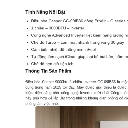
Tính Năng Nổi Bật
Điều hòa Casper GC-09IB36 dòng ProAir – G series
1 chiều – 9000BTU – inverter
Công nghệ Advanced Inverter tiết kiệm năng lượng h
Chế độ Turbo – Làm mát nhanh trong vòng 30 giây
Cảm biến nhiệt độ thông minh iFeel
Tự động làm sạch iClean giúp loại bỏ bụi bẩn, nấm m
Chế độ hẹn giờ tiện ích
Thông Tin Sản Phẩm
Điều hòa Casper 9000btu 1 chiều inverter GC-09IB36 là mộ
dùng trong năm 2025 tới đây. Máy được giới thiệu là được t
kiệm điện năng nhờ công nghệ Inverter mới nhất.Công suất
này phù hợp để lắp đặt trong những không gian phòng có d
phòng làm việc nhỏ.