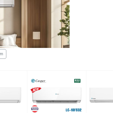
êm
n Advanced Inverter, được vận hành thông minh bởi
hình thay vì đường thẳng như truyền thống. Khi nhiệt
én sẽ tự động giảm tần số hoạt động xuống mức thấp