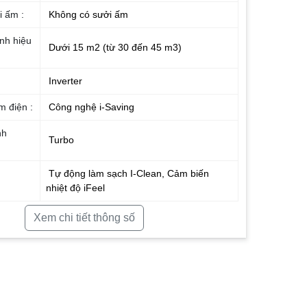
i ấm :
Không có sưởi ấm
nh hiệu
Dưới 15 m2 (từ 30 đến 45 m3)
Inverter
m điện :
Công nghệ i-Saving
nh
Turbo
Tự động làm sạch I-Clean, Cảm biến
nhiệt độ iFeel
ụng :
R-32
Xem chi tiết thông số
Thái Lan
2025