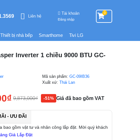
Tài khoản
0
1.3569
Liên hệ
Đăng nhập
Thiết bị nhà bếp
Smarthome
Tivi LG
sper Inverter 1 chiều 9000 BTU GC-
er
Mã sản phẩm:
GC-09IB36
g
Xuất xứ:
Thái Lan
00
₫
9,873,000
₫
Giá đã bao gồm VAT
-51%
I - ƯU ĐÃI
a bao gồm vật tư và nhân công lắp đặt. Mời quý khách
ảng Giá Lắp Đặt