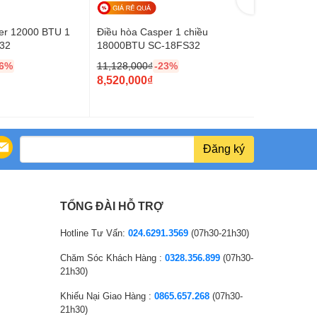
er 12000 BTU 1
Điều hòa Casper 1 chiều
Casper 2400
32
18000BTU SC-18FS32
24IA32
26%
11,128,000
₫
-23%
19,208,000
O
O
8,520,000
₫
12,760,00
r
C
r
C
i
u
i
u
g
r
g
r
i
r
i
r
Đăng ký
n
e
n
e
a
n
a
n
l
t
l
t
TỔNG ĐÀI HỖ TRỢ
p
p
p
p
r
r
r
r
Hotline Tư Vấn:
024.6291.3569
(07h30-21h30)
i
i
i
i
Chăm Sóc Khách Hàng :
0328.356.899
(07h30-
c
c
c
c
21h30)
e
e
e
e
Khiếu Nại Giao Hàng :
0865.657.268
(07h30-
w
i
w
i
21h30)