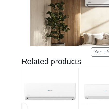
Xem th
Related products
Máy điều hòa Casper 1 chiều GC-09IB36 này sử dụng máy né
công nghệ i-Saving, điều chỉnh nhiệt độ cài đặt theo đường 
độ môi trường xung quanh đạt tới nhiệt độ cài đặt, máy n
nhất, giúp giảm năng lượng tiêu thụ xuống mức tối thiểu.