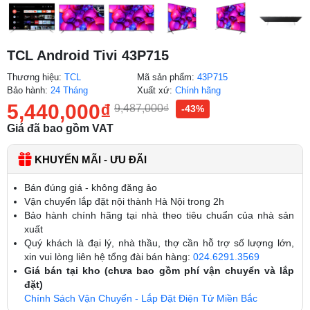
TCL Android Tivi 43P715
Thương hiệu:
TCL
Mã sản phẩm:
43P715
Bảo hành:
24 Tháng
Xuất xứ:
Chính hãng
5,440,000
₫
9,487,000
₫
-43%
Giá đã bao gồm VAT
KHUYẾN MÃI - ƯU ĐÃI
Bán đúng giá - không đăng ảo
Vận chuyển lắp đặt nội thành Hà Nội trong 2h
Bảo hành chính hãng tại nhà theo tiêu chuẩn của nhà sản
xuất
Quý khách là đại lý, nhà thầu, thợ cần hỗ trợ số lượng lớn,
xin vui lòng liên hệ tổng đài bán hàng:
024.6291.3569
Giá bán tại kho (chưa bao gồm phí vận chuyển và lắp
đặt)
Chính Sách Vận Chuyển - Lắp Đặt Điện Tử Miền Bắc