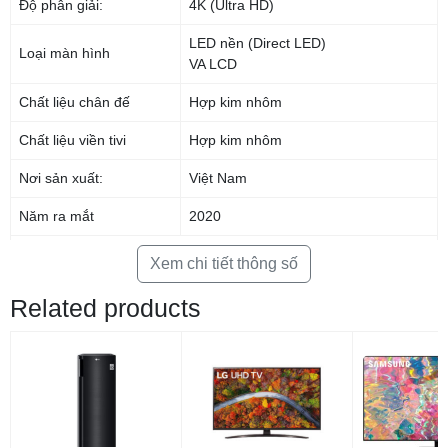
Độ phân giải:
4K (Ultra HD)
LED nền (Direct LED)
Loại màn hình
VA LCD
Chất liệu chân đế
Hợp kim nhôm
Chất liệu viền tivi
Hợp kim nhôm
Nơi sản xuất:
Việt Nam
Năm ra mắt
2020
Tăng cường độ tương phản từ điểm tối nhất
Công nghệ
Xem chi tiết thông số
tới điểm sáng nhất trên hình ảnh với công
4K HDR
nghệ HDR 10
Related products
HDR10
Công nghệ HDR 10 với khả năng tái tạo chính xác các màu sáng và tối
Công nghệ hình ảnh
Kiểm soát đèn nền Micro Dimming
sẽ mang đến hình ảnh chi tiết rực rỡ hơn bao giờ hết.
Nâng cấp độ phân giải 4K AI
Upscaling
Tổng công suất loa:
19 W