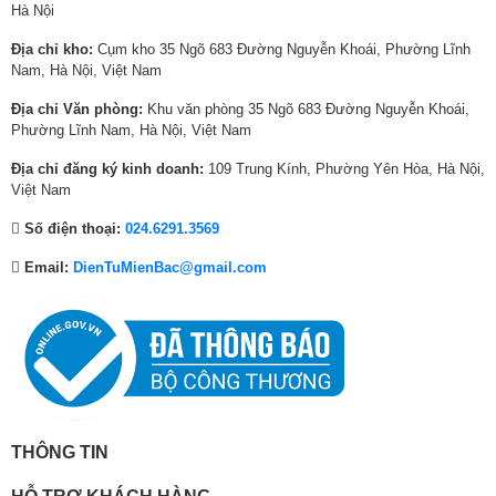
Hà Nội
:
6
:
6
:
1
Thông tin lắp đặt
8
,
8
,
3
4
Địa chỉ kho:
Cụm kho 35 Ngõ 683 Đường Nguyễn Khoái, Phường Lĩnh
,
3
,
6
0
,
Kích thước có chân, đặt
Ngang 95.8 cm – Cao 61.8 cm – Dày
Nam, Hà Nội, Việt Nam
1
3
7
9
,
9
bàn:
23 cm
Địa chỉ Văn phòng:
Khu văn phòng 35 Ngõ 683 Đường Nguyễn Khoái,
1
0
1
0
0
4
Phường Lĩnh Nam, Hà Nội, Việt Nam
Khối lượng có chân:
6.8 Kg
5
,
1
,
6
0
,
0
,
0
2
,
Địa chỉ đăng ký kinh doanh:
109 Trung Kính, Phường Yên Hòa, Hà Nội,
Kích thước không chân,
Ngang 95.8 cm – Cao 55.6 cm – Dày
0
0
0
0
,
0
Việt Nam
treo tường
7.8 cm
0
0
0
0
0
0
Âm thanh to rõ và cực kỳ chân thực như
Số điện thoại:
024.6291.3569
0
₫
0
₫
0
0
xung quanh bạn nhờ công nghệ âm thanh
Khối lượng không chân:
6.7 Kg
₫
.
₫
.
0
₫
Dolby Audio
Email:
DienTuMienBac@gmail.com
Hãng:
TCL
.
.
₫
.
Âm thanh to rõ mạnh mẽ đáp ứng những yêu cầu của các chương trình
.
giải trí từ phim ảnh đến thi đấu thể thao, để bạn đắm chìm thực sự vào
mỗi nội dung đang hiển thị trên màn hình tivi.
THÔNG TIN