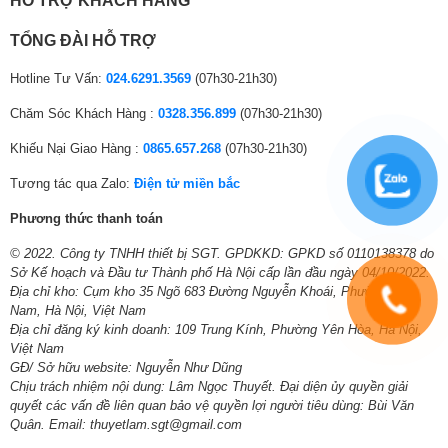
HỖ TRỢ KHÁCH HÀNG
TỔNG ĐÀI HỖ TRỢ
Hotline Tư Vấn:
024.6291.3569
(07h30-21h30)
Chăm Sóc Khách Hàng :
0328.356.899
(07h30-21h30)
Khiếu Nại Giao Hàng :
0865.657.268
(07h30-21h30)
Điều khiển và ra lệnh cho tivi không cần
Tương tác qua Zalo:
Điện tử miền bắc
dùng tới remote
Phương thức thanh toán
Với sự tích hợp trợ lý ảo Google Assistant và micro ngay trên tivi, giờ
đây bạn có thể điều khiển tivi hay ra lệnh tắt/mở, tìm kiếm dễ dàng hơn
© 2022. Công ty TNHH thiết bị SGT. GPDKKD: GPKD số 0110138378 do
mà không cần đụng đến remote, yêu cầu của bạn sẽ được tivi TCL 4K
Sở Kế hoạch và Đầu tư Thành phố Hà Nội cấp lần đầu ngày 04/10/2022.
nhận diện và thực hiện ngay tức khắc.
Địa chỉ kho: Cụm kho 35 Ngõ 683 Đường Nguyễn Khoái, Phường Lĩnh
Nam, Hà Nội, Việt Nam
Địa chỉ đăng ký kinh doanh: 109 Trung Kính, Phường Yên Hòa, Hà Nội,
Việt Nam
GĐ/ Sở hữu website: Nguyễn Như Dũng
Chịu trách nhiệm nội dung: Lâm Ngọc Thuyết. Đại diện ủy quyền giải
quyết các vấn đề liên quan bảo vệ quyền lợi người tiêu dùng: Bùi Văn
Quân. Email: thuyetlam.sgt@gmail.com