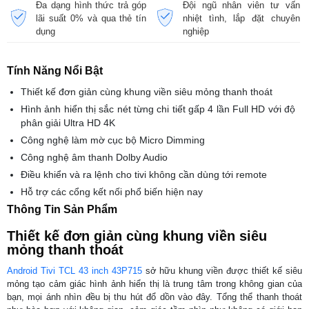
Đa dạng hình thức trả góp
Đội ngũ nhân viên tư vấn
lãi suất 0% và qua thẻ tín
nhiệt tình, lắp đặt chuyên
dụng
nghiệp
Tính Năng Nổi Bật
Thiết kế đơn giản cùng khung viền siêu mỏng thanh thoát
Hình ảnh hiển thị sắc nét từng chi tiết gấp 4 lần Full HD với độ
phân giải Ultra HD 4K
Công nghệ làm mờ cục bộ Micro Dimming
Công nghệ âm thanh Dolby Audio
Điều khiển và ra lệnh cho tivi không cần dùng tới remote
Hỗ trợ các cổng kết nối phổ biến hiện nay
Thông Tin Sản Phẩm
Thiết kế đơn giản cùng khung viền siêu
mỏng thanh thoát
Android Tivi TCL 43 inch 43P715
sở hữu khung viền được thiết kế siêu
mỏng tạo cảm giác hình ảnh hiển thị là trung tâm trong không gian của
bạn, mọi ánh nhìn đều bị thu hút đổ dồn vào đây. Tổng thể thanh thoát