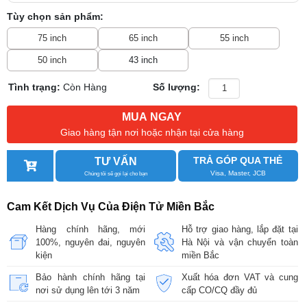
Tùy chọn sản phẩm:
75 inch
65 inch
55 inch
50 inch
43 inch
Tình trạng:
Còn Hàng
Số lượng:
MUA NGAY
Giao hàng tận nơi hoặc nhận tại cửa hàng
TRẢ GÓP QUA THẺ
TƯ VẤN
Visa, Master, JCB
Chúng tôi sẽ gọi lại cho bạn
Cam Kết Dịch Vụ Của Điện Tử Miền Bắc
Hàng chính hãng, mới
Hỗ trợ giao hàng, lắp đặt tại
100%, nguyên đai, nguyên
Hà Nội và vận chuyển toàn
kiện
miền Bắc
Bảo hành chính hãng tại
Xuất hóa đơn VAT và cung
nơi sử dụng lên tới 3 năm
cấp CO/CQ đầy đủ