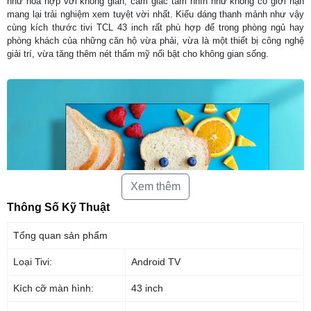
như hòa hợp với không gian, cảm giác tầm nhìn như không có giới hạn
mang lại trải nghiệm xem tuyệt vời nhất. Kiểu dáng thanh mảnh như vậy
cùng kích thước tivi TCL 43 inch rất phù hợp để trong phòng ngủ hay
phòng khách của những căn hộ vừa phải, vừa là một thiết bị công nghệ
giải trí, vừa tăng thêm nét thẩm mỹ nổi bật cho không gian sống.
Xem thêm
Thông Số Kỹ Thuật
Tổng quan sản phẩm
Loại Tivi:
Android TV
Hình ảnh hiển thị sắc nét từng chi tiết gấp 4
lần Full HD với độ phân giải Ultra HD 4K
Kích cỡ màn hình:
43 inch