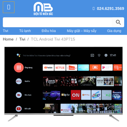
024.6291.3569
Tivi
Tủ lạnh
Điều hòa
Máy giặt – Máy sấy
Gia dụng
Home
Tivi
TCL Android Tivi 43P715