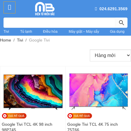
024.6291.3569
Tivi
Tủ lạnh
Điều hòa
Máy giặt – Máy sấy
Gia dụng
Home
Tivi
Google Tivi
Google Tivi TCL 4K 98 inch
Google Tivi TCL 4K 75 inch
98P745
75T66