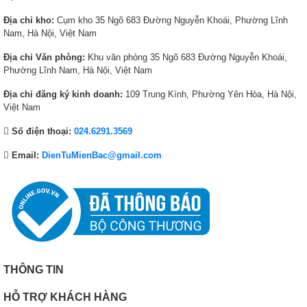
,
4
,
6
Địa chỉ kho:
Cụm kho 35 Ngõ 683 Đường Nguyễn Khoái, Phường Lĩnh
1
7
3
7
Nam, Hà Nội, Việt Nam
4
0
1
0
0
,
6
,
Địa chỉ Văn phòng:
Khu văn phòng 35 Ngõ 683 Đường Nguyễn Khoái,
,
0
,
0
Phường Lĩnh Nam, Hà Nội, Việt Nam
0
0
0
0
Địa chỉ đăng ký kinh doanh:
109 Trung Kính, Phường Yên Hòa, Hà Nội,
0
0
0
0
Việt Nam
0
₫
0
₫
₫
.
₫
.
Số điện thoại:
024.6291.3569
.
.
Email:
DienTuMienBac@gmail.com
THÔNG TIN
HỖ TRỢ KHÁCH HÀNG